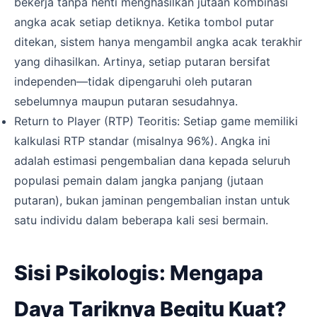
bekerja tanpa henti menghasilkan jutaan kombinasi
angka acak setiap detiknya. Ketika tombol putar
ditekan, sistem hanya mengambil angka acak terakhir
yang dihasilkan. Artinya, setiap putaran bersifat
independen—tidak dipengaruhi oleh putaran
sebelumnya maupun putaran sesudahnya.
Return to Player (RTP) Teoritis: Setiap game memiliki
kalkulasi RTP standar (misalnya 96%). Angka ini
adalah estimasi pengembalian dana kepada seluruh
populasi pemain dalam jangka panjang (jutaan
putaran), bukan jaminan pengembalian instan untuk
satu individu dalam beberapa kali sesi bermain.
Sisi Psikologis: Mengapa
Daya Tariknya Begitu Kuat?