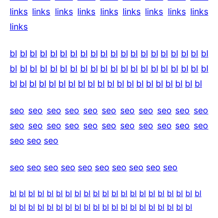
links
links
links
links
links
links
links
links
links
links
bl
bl
bl
bl
bl
bl
bl
bl
bl
bl
bl
bl
bl
bl
bl
bl
bl
bl
bl
bl
bl
bl
bl
bl
bl
bl
bl
bl
bl
bl
bl
bl
bl
bl
bl
bl
bl
bl
bl
bl
bl
bl
bl
bl
bl
bl
bl
bl
bl
bl
bl
bl
bl
bl
bl
bl
bl
bl
bl
bl
seo
seo
seo
seo
seo
seo
seo
seo
seo
seo
seo
seo
seo
seo
seo
seo
seo
seo
seo
seo
seo
seo
seo
seo
seo
seo
seo
seo
seo
seo
seo
seo
seo
seo
seo
bl
bl
bl
bl
bl
bl
bl
bl
bl
bl
bl
bl
bl
bl
bl
bl
bl
bl
bl
bl
bl
bl
bl
bl
bl
bl
bl
bl
bl
bl
bl
bl
bl
bl
bl
bl
bl
bl
bl
bl
bl