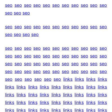
seo
seo
seo
seo
seo
seo
seo
seo
seo
seo
seo
seo
seo
seo
seo
seo
seo
seo
seo
seo
seo
seo
seo
seo
seo
seo
seo
seo
seo
seo
seo
seo
seo
seo
seo
seo
seo
seo
seo
seo
seo
seo
seo
seo
seo
seo
seo
seo
seo
seo
seo
seo
seo
seo
seo
seo
seo
seo
seo
seo
seo
seo
seo
seo
seo
seo
seo
seo
seo
seo
seo
seo
seo
seo
seo
seo
seo
seo
seo
links
links
links
links
links
links
links
links
links
links
links
links
links
links
links
links
links
links
links
links
links
links
links
links
links
links
links
links
links
links
links
links
links
links
links
links
links
links
links
links