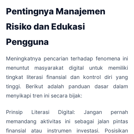
Pentingnya Manajemen
Risiko dan Edukasi
Pengguna
Meningkatnya pencarian terhadap fenomena ini
menuntut masyarakat digital untuk memiliki
tingkat literasi finansial dan kontrol diri yang
tinggi. Berikut adalah panduan dasar dalam
menyikapi tren ini secara bijak:
Prinsip Literasi Digital: Jangan pernah
memandang aktivitas ini sebagai jalan pintas
finansial atau instrumen investasi. Posisikan