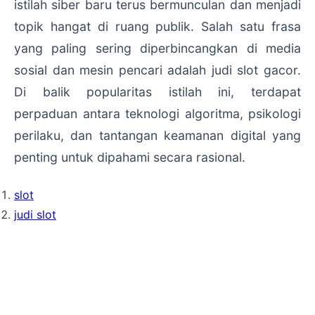
istilah siber baru terus bermunculan dan menjadi
topik hangat di ruang publik. Salah satu frasa
yang paling sering diperbincangkan di media
sosial dan mesin pencari adalah judi slot gacor.
Di balik popularitas istilah ini, terdapat
perpaduan antara teknologi algoritma, psikologi
perilaku, dan tantangan keamanan digital yang
penting untuk dipahami secara rasional.
slot
judi slot