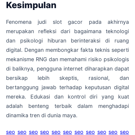
Kesimpulan
Fenomena judi slot gacor pada akhirnya
merupakan refleksi dari bagaimana teknologi
dan psikologi hiburan berinteraksi di ruang
digital. Dengan membongkar fakta teknis seperti
mekanisme RNG dan memahami risiko psikologis
di baliknya, pengguna internet diharapkan dapat
bersikap lebih skeptis, rasional, dan
bertanggung jawab terhadap keputusan digital
mereka. Edukasi dan kontrol diri yang kuat
adalah benteng terbaik dalam menghadapi
dinamika tren di dunia maya.
seo
seo
seo
seo
seo
seo
seo
seo
seo
seo
seo